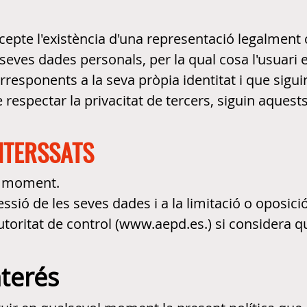
xcepte l'existència d'una representació legalment c
s seves dades personals, per la qual cosa l'usua
sponents a la seva pròpia identitat i que siguin 
e respectar la privacitat de tercers, siguin aquests
.
NTERSSATS
ol moment.
pressió de les seves dades i a la limitació o oposic
utoritat de control (www.aepd.es.) si considera q
nterés