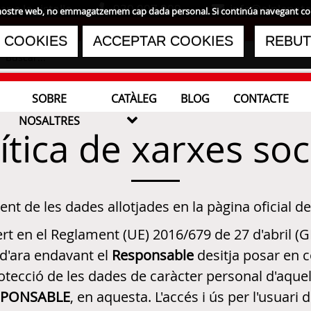
 a la cistella
930 007 909
info@elplaneta
s al nostre web, no emmagatzemem cap dada personal. Si continúa navegant c
 COOKIES
ACCEPTAR COOKIES
REBUT
SOBRE
CATÀLEG
BLOG
CONTACTE

NOSALTRES
ítica de xarxes soc
nt de les dades allotjades en la pàgina oficial d
t en el Reglament (UE) 2016/679 de 27 d'abril (GD
 d'ara endavant el
Responsable
desitja posar en 
 protecció de les dades de caràcter personal d'aq
SPONSABLE
, en aquesta. L'accés i ús per l'usuar