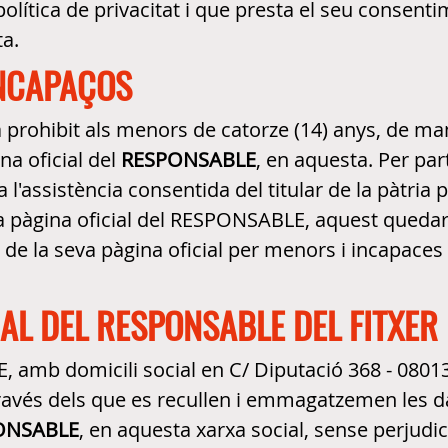
ítica de privacitat i que presta el seu consenti
a.
INCAPAÇOS
tà prohibit als menors de catorze (14) anys, de m
na oficial del
RESPONSABLE
, en aquesta. Per part
 l'assistència consentida del titular de la pàtria p
esta pàgina oficial del RESPONSABLE, aquest que
 de la seva pàgina oficial per menors i incapaces
IAL DEL RESPONSABLE DEL FITXER
, amb domicili social en C/ Diputació 368 - 080
 través dels que es recullen i emmagatzemen les 
ONSABLE
, en aquesta xarxa social, sense perjudi