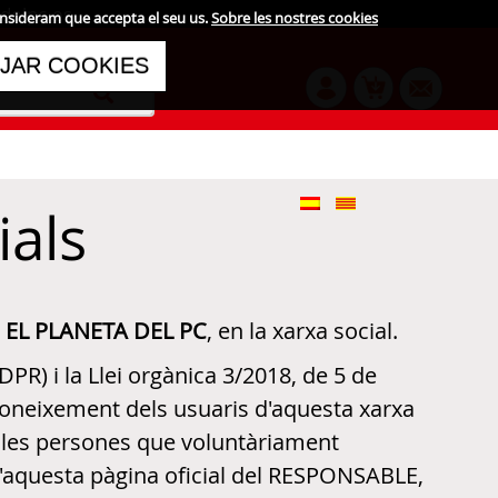
delpc.es
onsideram que accepta el seu us.
Sobre les nostres cookies
JAR COOKIES
ials
e
EL PLANETA DEL PC
, en la xarxa social.
PR) i la Llei orgànica 3/2018, de 5 de
coneixement dels usuaris d'aquesta xarxa
uelles persones que voluntàriament
i d'aquesta pàgina oficial del RESPONSABLE,