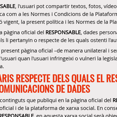
SABLE
, l'usuari pot compartir textos, fotos, víde
ica com a les Normes i Condicions de la Plataform
ó vigent, la present política i les Normes de la Pl
 pàgina oficial del
RESPONSABLE
, dades persona
als li pertanyin o respecte de les quals ostenti l'au
la present pàgina oficial –de manera unilateral i 
'usuari quan l'usuari infringeixi o vulneri la legis
a.
ARIS RESPECTE DELS QUALS EL RE
 COMUNICACIONS DE DADES
i continguts que publiqui en la pàgina oficial del
R
ficial i de la plataforma de xarxa social. En cons
RESPONSABLE
, en aquesta xarxa social serà obj