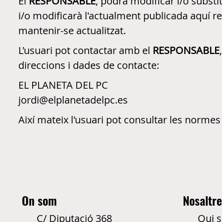
El
RESPONSABLE
, podrà modificar i/o subst
i/o modificarà l'actualment publicada aquí re
mantenir-se actualitzat.
L'usuari pot contactar amb el
RESPONSABLE
direccions i dades de contacte:
EL PLANETA DEL PC
jordi@elplanetadelpc.es
Així mateix l'usuari pot consultar les normes i
On som
Nosaltr
C/ Diputació 368
Qui 