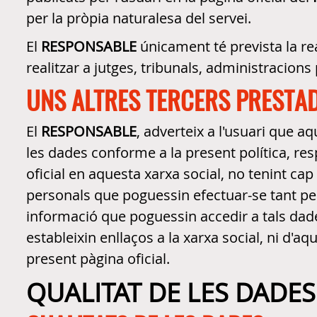
per la pròpia naturalesa del servei.
El
RESPONSABLE
únicament té prevista la re
realitzar a jutges, tribunals, administracion
UNS ALTRES TERCERS PRESTAD
El
RESPONSABLE
, adverteix a l'usuari que a
les dades conforme a la present política, res
oficial en aquesta xarxa social, no tenint ca
personals que poguessin efectuar-se tant pel 
informació que poguessin accedir a tals dades
estableixin enllaços a la xarxa social, ni d'aq
present pàgina oficial.
QUALITAT DE LES DADES