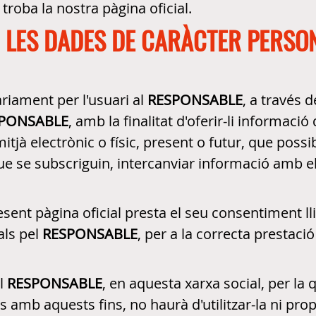
s troba la nostra pàgina oficial.
N LES DADES DE CARÀCTER PERSON
iament per l'usuari al
RESPONSABLE
, a través 
PONSABLE
, amb la finalitat d'oferir-li informació
jà electrònic o físic, present o futur, que possib
ue se subscriguin, intercanviar informació amb e
sent pàgina oficial presta el seu consentiment lli
als pel
RESPONSABLE
, per a la correcta prestaci
el
RESPONSABLE
, en aquesta xarxa social, per la 
 amb aquests fins, no haurà d'utilitzar-la ni pro