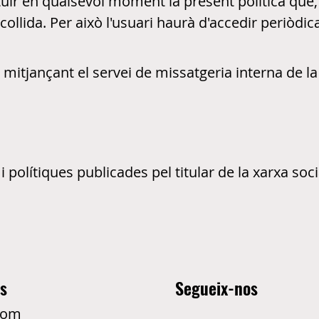
ituir en qualsevol moment la present política que,
collida. Per això l'usuari haurà d'accedir periòdi
, mitjançant el servei de missatgeria interna de la
 polítiques publicades pel titular de la xarxa soci
es
Segueix-nos
som