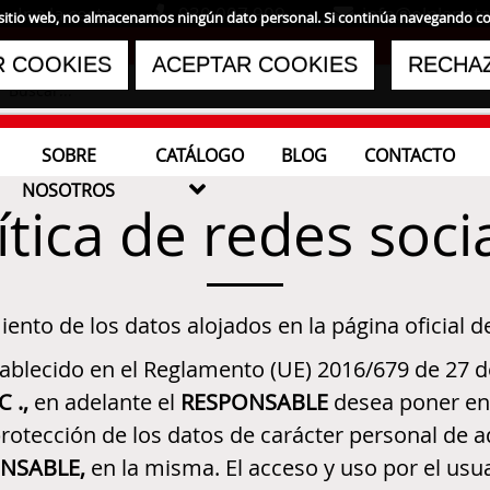
Ir a la cesta
930 007 909
info@elplaneta
tro sitio web, no almacenamos ningún dato personal. Si continúa navegando 
 COOKIES
ACEPTAR COOKIES
RECHA
SOBRE
CATÁLOGO
BLOG
CONTACTO

NOSOTROS
ítica de redes soci
ento de los datos alojados en la página oficial 
blecido en el Reglamento (UE) 2016/679 de 27 de 
PC
.,
en adelante el
RESPONSABLE
desea poner en 
y protección de los datos de carácter personal d
NSABLE,
en la misma. El acceso y uso por el usua