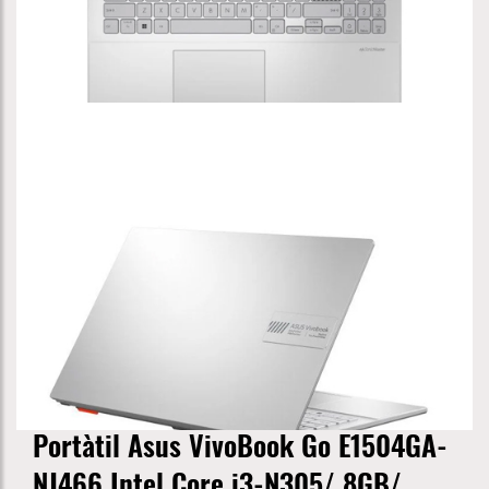
Portàtil Asus VivoBook Go E1504GA-
NJ466 Intel Core i3-N305/ 8GB/